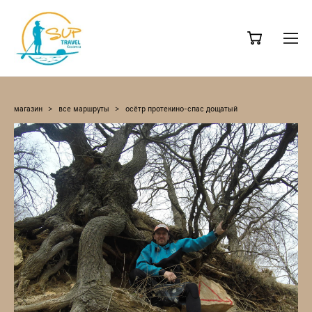
магазин
>
все маршруты
>
осётр протекино-спас дощатый