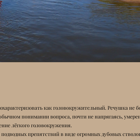
охарактеризовать как головокружительный. Речушка не бо
 обычном понимании вопроса, почти не напрягаясь, умере
ение лёгкого головокружения.
о подводных препятствий в виде огромных дубовых стволов